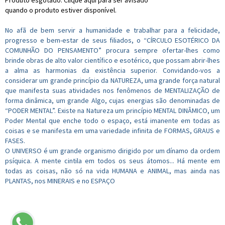
Produto esgotado. Clique aqui para ser avisado
quando o produto estiver disponível.
No afã de bem servir a humanidade e trabalhar para a felicidade,
progresso e bem-estar de seus filiados, o “CÍRCULO ESOTÉRICO DA
COMUNHÃO DO PENSAMENTO” procura sempre ofertar-lhes como
brinde obras de alto valor científico e esotérico, que possam abrir-lhes
a alma as harmonias da existência superior. Convidando-vos a
considerar um grande princípio da NATUREZA, uma grande força natural
que manifesta suas atividades nos fenômenos de MENTALIZAÇÃO de
forma dinâmica, um grande Algo, cujas energias são denominadas de
“PODER MENTAL”. Existe na Natureza um princípio MENTAL DINÂMICO, um
Poder Mental que enche todo o espaço, está imanente em todas as
coisas e se manifesta em uma variedade infinita de FORMAS, GRAUS e
FASES.
O UNIVERSO é um grande organismo dirigido por um dínamo da ordem
psíquica. A mente cintila em todos os seus átomos... Há mente em
todas as coisas, não só na vida HUMANA e ANIMAL, mas ainda nas
PLANTAS, nos MINERAIS e no ESPAÇO