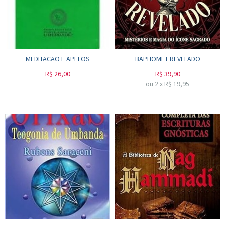
MEDITACAO E APELOS
BAPHOMET REVELADO
R$
26,00
R$
39,90
ou
2
x
R$
19,95