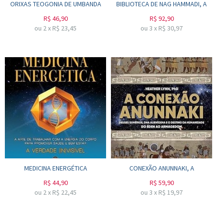
ORIXAS TEOGONIA DE UMBANDA
BIBLIOTECA DE NAG HAMMADI, A
R$
46,90
R$
92,90
ou
2
x
R$
23,45
ou
3
x
R$
30,97
MEDICINA ENERGÉTICA
CONEXÃO ANUNNAKI, A
R$
44,90
R$
59,90
ou
2
x
R$
22,45
ou
3
x
R$
19,97