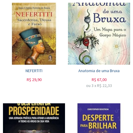
NEFERTITI
Anatomia de uma Bruxa
R$
29,90
R$
67,00
ou
3
x
R$
22,33