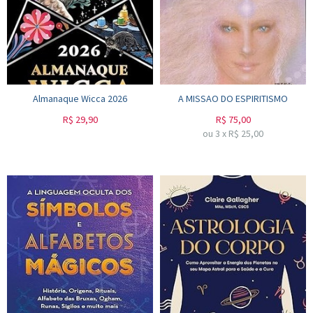
Almanaque Wicca 2026
A MISSAO DO ESPIRITISMO
R$
29,90
R$
75,00
ou
3
x
R$
25,00