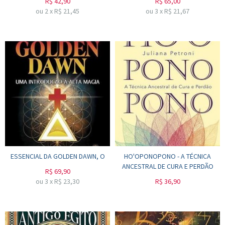
R$
42,90
R$
65,00
ou
2
x
R$
21,45
ou
3
x
R$
21,67
ESSENCIAL DA GOLDEN DAWN, O
HO'OPONOPONO - A TÉCNICA
ANCESTRAL DE CURA E PERDÃO
R$
69,90
ou
3
x
R$
23,30
R$
36,90