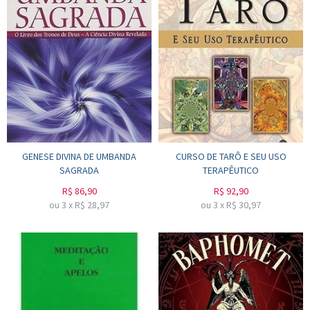
GENESE DIVINA DE UMBANDA
CURSO DE TARÔ E SEU USO
SAGRADA
TERAPÊUTICO
R$
86,90
R$
92,90
ou
3
x
R$
28,97
ou
3
x
R$
30,97