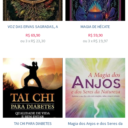
VOZ DAS ERVAS SAGRADAS, A
MAGIA DE HÉCATE
R$
69,90
R$
59,90
ou
3
x
R$
23,30
ou
3
x
R$
19,97
TAI CHI PARA DIABETES
Magia dos Anjos e dos Seres da