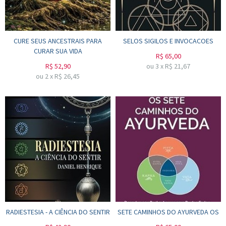
CURE SEUS ANCESTRAIS PARA
SELOS SIGILOS E INVOCACOES
CURAR SUA VIDA
R$
65,00
R$
52,90
ou
3
x
R$
21,67
ou
2
x
R$
26,45
RADIESTESIA - A CIÊNCIA DO SENTIR
SETE CAMINHOS DO AYURVEDA OS