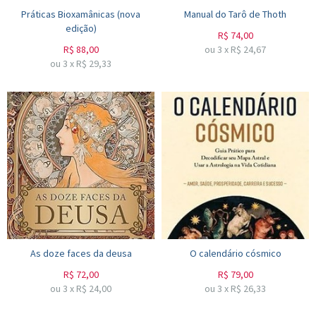
Práticas Bioxamânicas (nova
Manual do Tarô de Thoth
edição)
R$
74,00
R$
88,00
ou
3
x
R$
24,67
ou
3
x
R$
29,33
As doze faces da deusa
O calendário cósmico
R$
72,00
R$
79,00
ou
3
x
R$
24,00
ou
3
x
R$
26,33