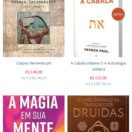
Corpus Hermeticum
A Cabala Volume 5: A Astrologia
Judaica
R$
140,00
ou
3
x
R$
46,67
R$
115,00
ou
3
x
R$
38,33