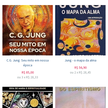
C.G. Jung: Seu mito em nossa
Jung - o mapa da alma
época
R$
56,90
R$
85,00
ou
2
x
R$
28,45
ou
3
x
R$
28,33