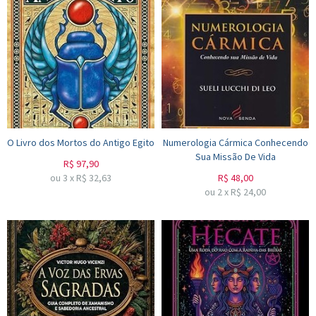
O Livro dos Mortos do Antigo Egito
Numerologia Cármica Conhecendo
Sua Missão De Vida
R$
97,90
ou
3
x
R$
32,63
R$
48,00
ou
2
x
R$
24,00