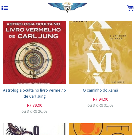
4
.
Astrologia oculta no livro vermelho
O caminho do Xamã
de Carl Jung
R$
94,90
R$
79,90
ou
3
x
R$
31,63
ou
3
x
R$
26,63