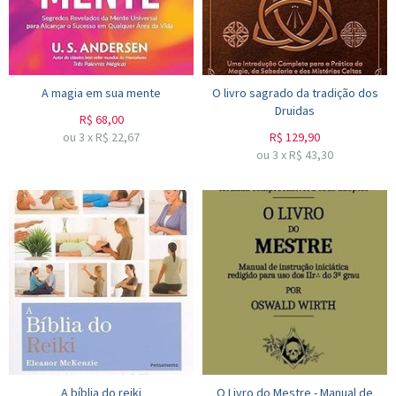
A magia em sua mente
O livro sagrado da tradição dos
Druidas
R$
68,00
ou
3
x
R$
22,67
R$
129,90
ou
3
x
R$
43,30
A bíblia do reiki
O Livro do Mestre - Manual de