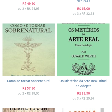
Natureza
R$
49,90
ou
2
x
R$
24,95
R$
67,00
ou
3
x
R$
22,33
Como se tornar sobrenatural
Os Mistérios da Arte Real: Ritual
do Adepto
R$
57,90
ou
2
x
R$
28,95
R$
89,90
ou
3
x
R$
29,97