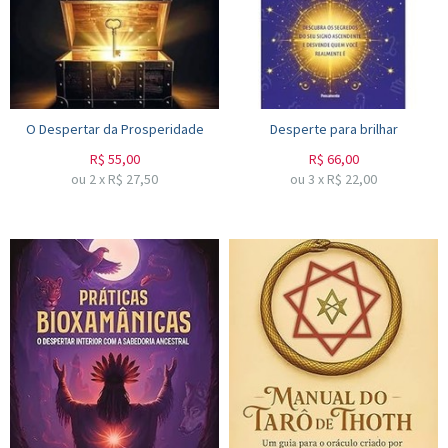
O Despertar da Prosperidade
Desperte para brilhar
R$
55,00
R$
66,00
ou
2
x
R$
27,50
ou
3
x
R$
22,00