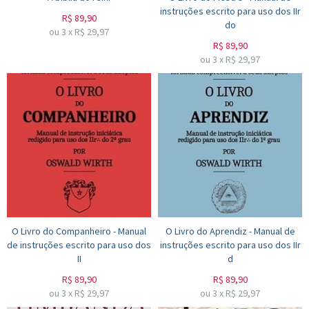
instruções escrito para uso dos IIr
R$
89,90
do
ou
3
x
R$
29,97
R$
89,90
ou
3
x
R$
29,97
O Livro do Companheiro - Manual
O Livro do Aprendiz - Manual de
de instruções escrito para uso dos
instruções escrito para uso dos IIr
II
d
R$
89,90
R$
89,90
ou
3
x
R$
29,97
ou
3
x
R$
29,97