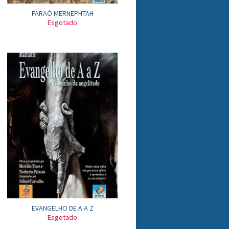
FARAÓ MERNEPHTAH
Esgotado
EVANGELHO DE A A Z
Esgotado