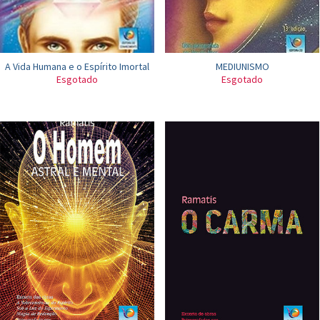
A Vida Humana e o Espírito Imortal
MEDIUNISMO
Esgotado
Esgotado