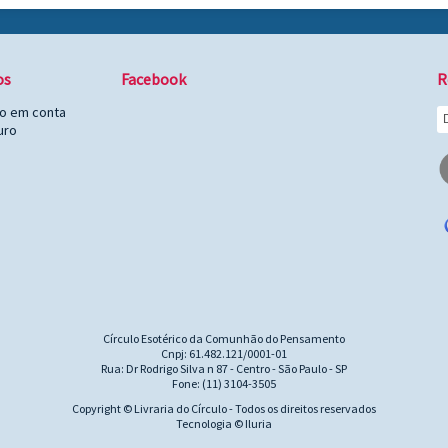
os
Facebook
R
to em conta
uro
Círculo Esotérico da Comunhão do Pensamento
Cnpj: 61.482.121/0001-01
Rua: Dr Rodrigo Silva n 87 - Centro - São Paulo - SP
Fone: (11) 3104-3505
Copyright © Livraria do Círculo - Todos os direitos reservados
Tecnologia © Iluria