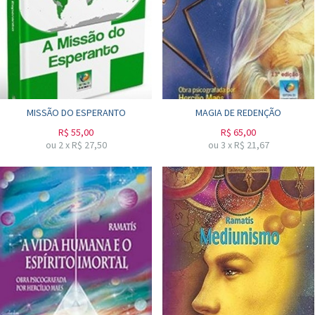
MISSÃO DO ESPERANTO
MAGIA DE REDENÇÃO
R$
55,00
R$
65,00
ou
2
x
R$
27,50
ou
3
x
R$
21,67