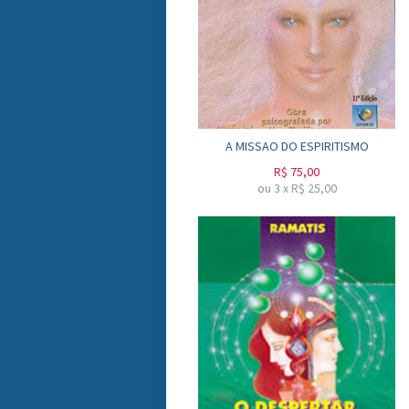
A MISSAO DO ESPIRITISMO
R$
75,00
ou
3
x
R$
25,00