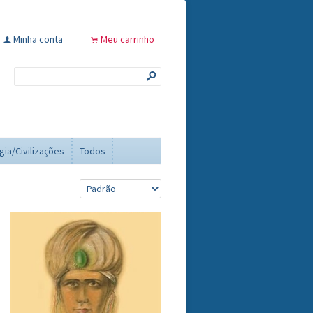
Minha conta
Meu carrinho
f
.
s
gia/Civilizações
Todos