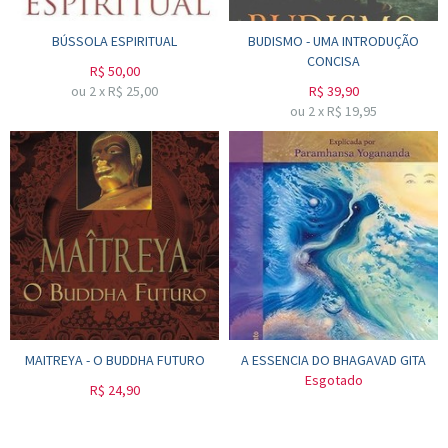
BÚSSOLA ESPIRITUAL
BUDISMO - UMA INTRODUÇÃO
CONCISA
R$
50,00
ou
2
x
R$
25,00
R$
39,90
ou
2
x
R$
19,95
MAITREYA - O BUDDHA FUTURO
A ESSENCIA DO BHAGAVAD GITA
Esgotado
R$
24,90