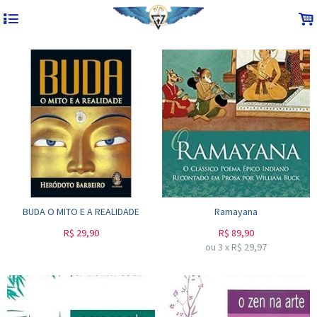
4
.
BUDA O MITO E A REALIDADE
Ramayana
R$
29,90
R$
89,90
ou
3
x
R$
29,97