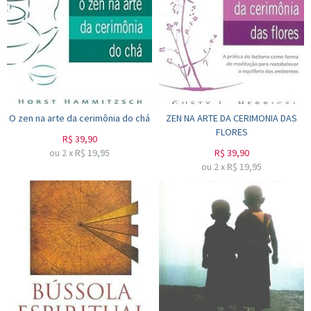
O zen na arte da cerimônia do chá
ZEN NA ARTE DA CERIMONIA DAS
FLORES
R$
39,90
ou
2
x
R$
19,95
R$
39,90
ou
2
x
R$
19,95