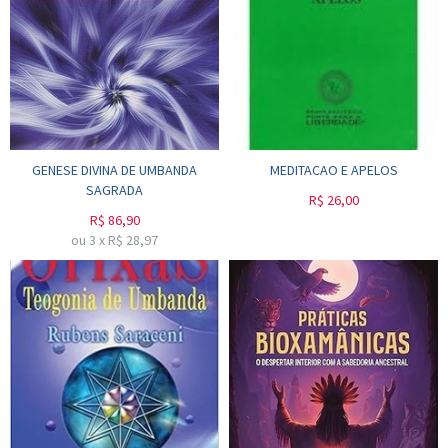
GENESE DIVINA DE UMBANDA
MEDITACAO E APELOS
SAGRADA
R$
26,00
R$
86,90
ou
3
x
R$
28,97