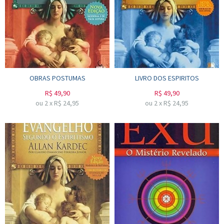
OBRAS POSTUMAS
LIVRO DOS ESPIRITOS
R$
49,90
R$
49,90
ou
2
x
R$
24,95
ou
2
x
R$
24,95