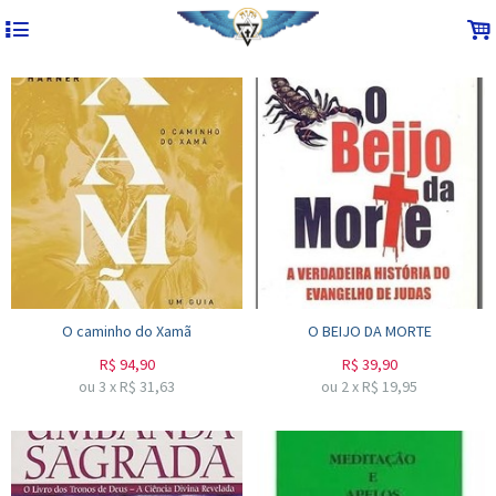
4
.
O caminho do Xamã
O BEIJO DA MORTE
R$
94,90
R$
39,90
ou
3
x
R$
31,63
ou
2
x
R$
19,95