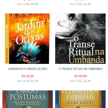
ou
2
x
R$
24,95
ou
3
x
R$
23,30
JARDIM DOS ORIXÁS LEGIÃO
O TRANSE RITUAL NA UMBANDA
R$
69,90
R$
69,90
ou
3
x
R$
23,30
ou
3
x
R$
23,30