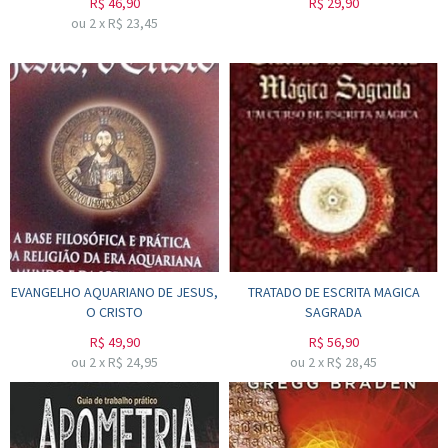
R$
46,90
R$
29,90
ou
2
x
R$
23,45
EVANGELHO AQUARIANO DE JESUS,
TRATADO DE ESCRITA MAGICA
O CRISTO
SAGRADA
R$
49,90
R$
56,90
ou
2
x
R$
24,95
ou
2
x
R$
28,45