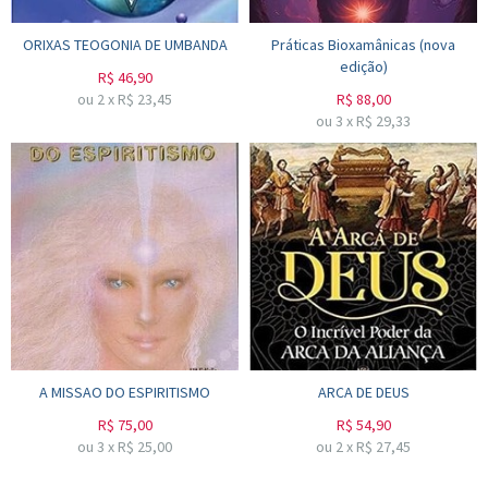
ORIXAS TEOGONIA DE UMBANDA
Práticas Bioxamânicas (nova
edição)
R$
46,90
ou
2
x
R$
23,45
R$
88,00
ou
3
x
R$
29,33
A MISSAO DO ESPIRITISMO
ARCA DE DEUS
R$
75,00
R$
54,90
ou
3
x
R$
25,00
ou
2
x
R$
27,45