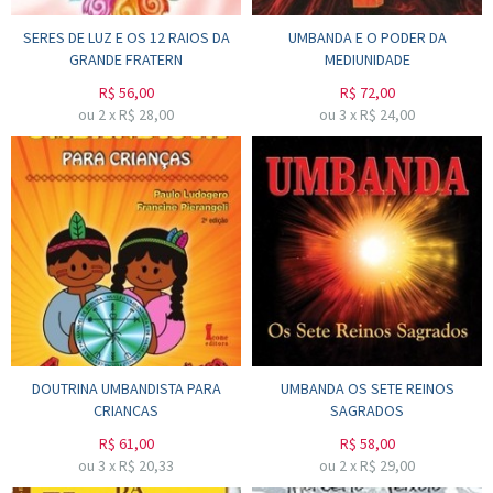
SERES DE LUZ E OS 12 RAIOS DA
UMBANDA E O PODER DA
GRANDE FRATERN
MEDIUNIDADE
R$
56,00
R$
72,00
ou
2
x
R$
28,00
ou
3
x
R$
24,00
DOUTRINA UMBANDISTA PARA
UMBANDA OS SETE REINOS
CRIANCAS
SAGRADOS
R$
61,00
R$
58,00
ou
3
x
R$
20,33
ou
2
x
R$
29,00