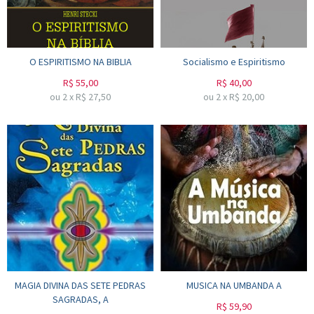
O ESPIRITISMO NA BIBLIA
Socialismo e Espiritismo
R$
55,00
R$
40,00
ou
2
x
R$
27,50
ou
2
x
R$
20,00
MAGIA DIVINA DAS SETE PEDRAS
MUSICA NA UMBANDA A
SAGRADAS, A
R$
59,90