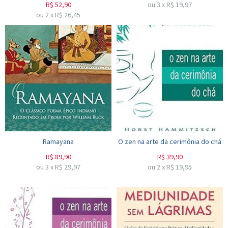
R$
52,90
ou
3
x
R$
19,97
ou
2
x
R$
26,45
Ramayana
O zen na arte da cerimônia do chá
R$
89,90
R$
39,90
ou
3
x
R$
29,97
ou
2
x
R$
19,95