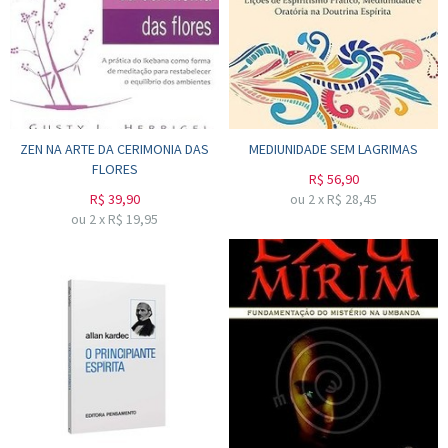
ZEN NA ARTE DA CERIMONIA DAS
MEDIUNIDADE SEM LAGRIMAS
FLORES
R$
56,90
R$
39,90
ou
2
x
R$
28,45
ou
2
x
R$
19,95