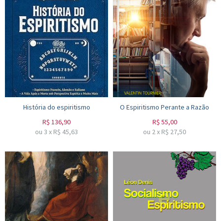
História do espiritismo
O Espiritismo Perante a Razão
R$
136,90
R$
55,00
ou
3
x
R$
45,63
ou
2
x
R$
27,50