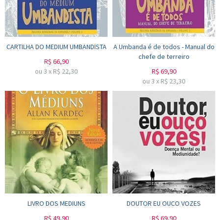
CARTILHA DO MEDIUM UMBANDISTA
A Umbanda é de todos - Manual do
chefe de terreiro
R$
66,90
ou
3
x
R$
22,30
R$
69,90
ou
3
x
R$
23,30
LIVRO DOS MEDIUNS
DOUTOR EU OUCO VOZES
R$
49,90
R$
69,90