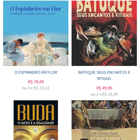
O ESPINHEIRO EM FLOR
BATUQUE SEUS ENCANTOS E
RITUAIS
R$
70,00
ou
3
x
R$
23,33
R$
49,90
ou
2
x
R$
24,95