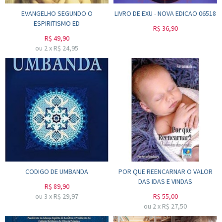
EVANGELHO SEGUNDO O
LIVRO DE EXU - NOVA EDICAO 06518
ESPIRITISMO ED
R$
36,90
R$
49,90
ou
2
x
R$
24,95
CODIGO DE UMBANDA
POR QUE REENCARNAR O VALOR
DAS IDAS E VINDAS
R$
89,90
ou
3
x
R$
29,97
R$
55,00
ou
2
x
R$
27,50