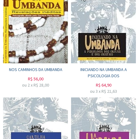
NOS CAMINHOS DA UMBANDA
INICIANDO NA UMBANDA A
PSICOLOGIA DOS
R$
56,00
ou
2
x
R$
28,00
R$
64,90
ou
3
x
R$
21,63