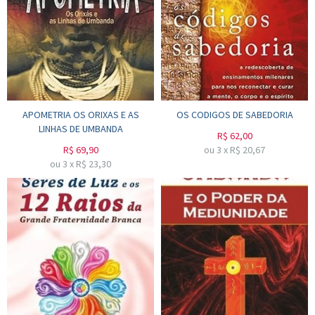
APOMETRIA OS ORIXAS E AS
OS CODIGOS DE SABEDORIA
LINHAS DE UMBANDA
R$
62,00
R$
69,90
ou
3
x
R$
20,67
ou
3
x
R$
23,30