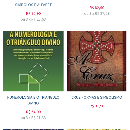
SIMBOLOS E ALFABET
R$
82,90
R$
76,90
ou
3
x
R$
27,63
ou
3
x
R$
25,63
NUMEROLOGIA E O TRIANGULO
CRUZ FORMAS E SIMBOLISMO
DIVINO
R$
31,90
R$
64,00
ou
3
x
R$
21,33