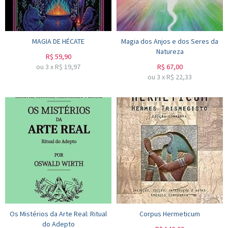
MAGIA DE HÉCATE
Magia dos Anjos e dos Seres da
Natureza
R$
59,90
ou
3
x
R$
19,97
R$
67,00
ou
3
x
R$
22,33
Os Mistérios da Arte Real: Ritual
Corpus Hermeticum
do Adepto