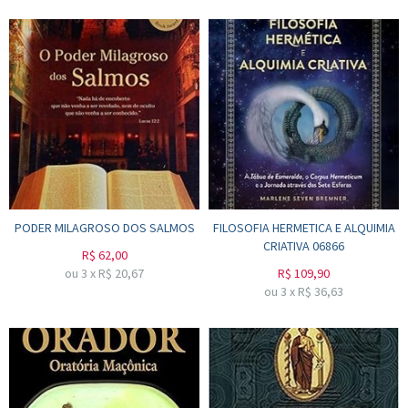
PODER MILAGROSO DOS SALMOS
FILOSOFIA HERMETICA E ALQUIMIA
CRIATIVA 06866
R$
62,00
ou
3
x
R$
20,67
R$
109,90
ou
3
x
R$
36,63