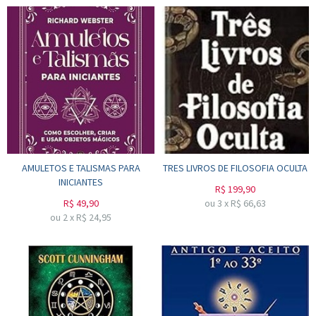
AMULETOS E TALISMAS PARA
TRES LIVROS DE FILOSOFIA OCULTA
INICIANTES
R$
199,90
R$
49,90
ou
3
x
R$
66,63
ou
2
x
R$
24,95