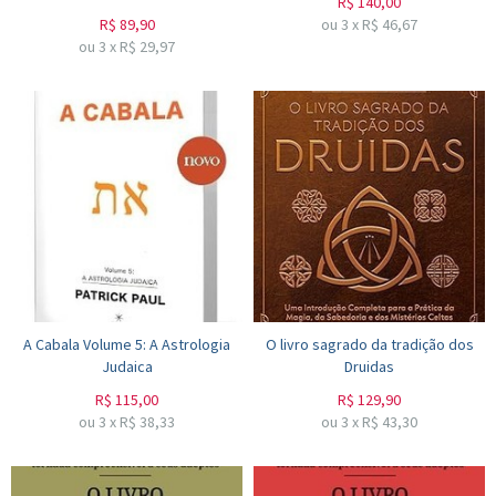
R$
140,00
R$
89,90
ou
3
x
R$
46,67
ou
3
x
R$
29,97
A Cabala Volume 5: A Astrologia
O livro sagrado da tradição dos
Judaica
Druidas
R$
115,00
R$
129,90
ou
3
x
R$
38,33
ou
3
x
R$
43,30