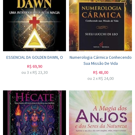
ESSENCIAL DA GOLDEN DAWN, O
Numerologia Cármica Conhecendo
Sua Missão De Vida
R$
69,90
ou
3
x
R$
23,30
R$
48,00
ou
2
x
R$
24,00