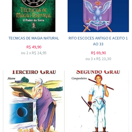
TECNICAS DE MAGIA NATURAL
RITO ESCOCES ANTIGO E ACEITO 1
AO 33
R$
49,90
ou
2
x
R$
24,95
R$
69,90
ou
3
x
R$
23,30