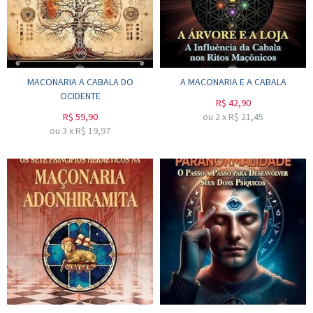
MACONARIA A CABALA DO
A MACONARIA E A CABALA
OCIDENTE
R$
42,90
R$
59,90
ou
2
x
R$
21,45
ou
3
x
R$
19,97