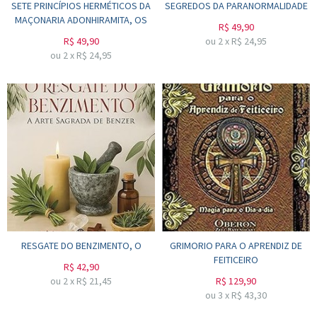
SETE PRINCÍPIOS HERMÉTICOS DA
SEGREDOS DA PARANORMALIDADE
MAÇONARIA ADONHIRAMITA, OS
R$
49,90
R$
49,90
ou
2
x
R$
24,95
ou
2
x
R$
24,95
RESGATE DO BENZIMENTO, O
GRIMORIO PARA O APRENDIZ DE
FEITICEIRO
R$
42,90
ou
2
x
R$
21,45
R$
129,90
ou
3
x
R$
43,30