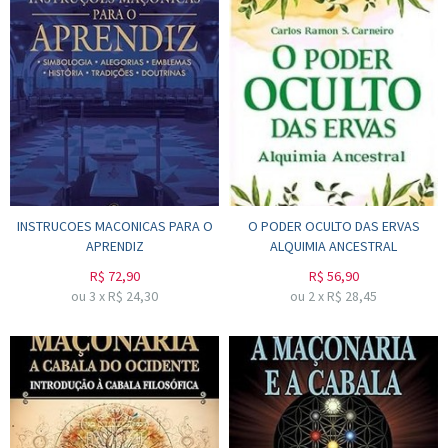
INSTRUCOES MACONICAS PARA O
O PODER OCULTO DAS ERVAS
APRENDIZ
ALQUIMIA ANCESTRAL
R$
72,90
R$
56,90
ou
3
x
R$
24,30
ou
2
x
R$
28,45