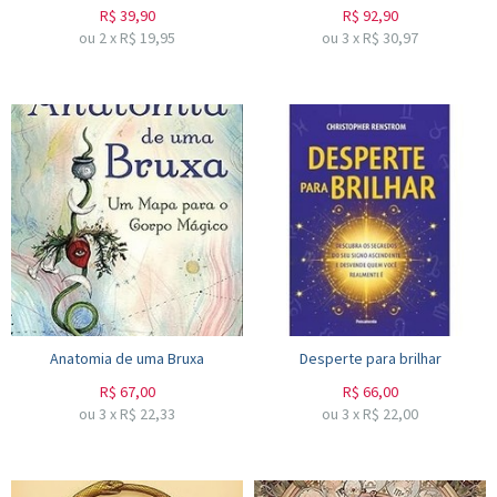
R$
39,90
R$
92,90
ou
2
x
R$
19,95
ou
3
x
R$
30,97
Anatomia de uma Bruxa
Desperte para brilhar
R$
67,00
R$
66,00
ou
3
x
R$
22,33
ou
3
x
R$
22,00