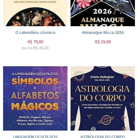
O calendário cósmico
Almanaque Wicca 2026
R$
79,00
R$
29,90
ou
3
x
R$
26,33
LINGUAGEM OCULTA DOS
ASTROLOGIA DO CORPO