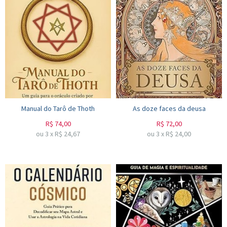
Manual do Tarô de Thoth
As doze faces da deusa
R$
74,00
R$
72,00
ou
3
x
R$
24,67
ou
3
x
R$
24,00