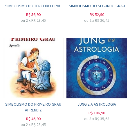
SIMBOLISMO DO TERCEIRO GRAU
SIMBOLISMO DO SEGUNDO GRAU
R$
56,90
R$
52,90
ou
2
x
R$
28,45
ou
2
x
R$
26,45
SIMBOLISMO DO PRIMEIRO GRAU
JUNG E A ASTROLOGIA
APRENDIZ
R$
106,90
R$
46,90
ou
3
x
R$
35,63
ou
2
x
R$
23,45