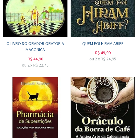
O LIVRO DO ORADOR ORATORIA
QUEM FOI HIRAM ABIFF
MACONICA
R$
49,90
R$
44,90
ou
2
x
R$
24,95
ou
2
x
R$
22,45