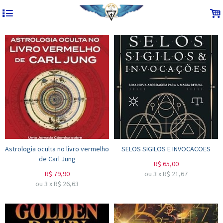
4
.
Astrologia oculta no livro vermelho
SELOS SIGILOS E INVOCACOES
de Carl Jung
R$
65,00
R$
79,90
ou
3
x
R$
21,67
ou
3
x
R$
26,63