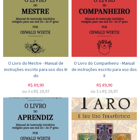
O Livro do Mestre - Manual de
O Livro do Companheiro - Manual
instruções escrito para uso dos IIr
de instruções escrito para uso dos
do
II
R$
89,90
R$
89,90
ou
3
x
R$
29,97
ou
3
x
R$
29,97