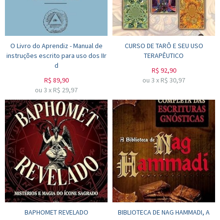
O Livro do Aprendiz - Manual de
CURSO DE TARÔ E SEU USO
instruções escrito para uso dos IIr
TERAPÊUTICO
d
R$
92,90
R$
89,90
ou
3
x
R$
30,97
ou
3
x
R$
29,97
BAPHOMET REVELADO
BIBLIOTECA DE NAG HAMMADI, A