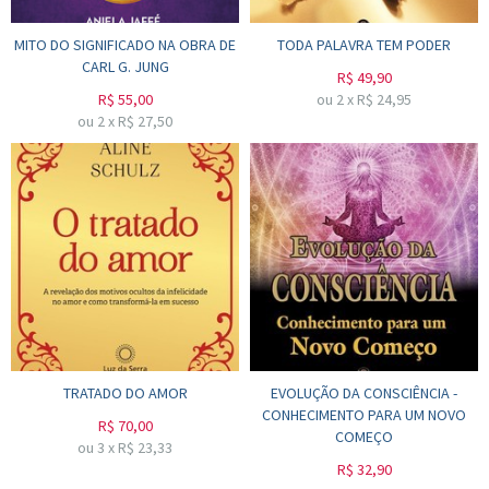
MITO DO SIGNIFICADO NA OBRA DE
TODA PALAVRA TEM PODER
CARL G. JUNG
R$
49,90
R$
55,00
ou
2
x
R$
24,95
ou
2
x
R$
27,50
TRATADO DO AMOR
EVOLUÇÃO DA CONSCIÊNCIA -
CONHECIMENTO PARA UM NOVO
R$
70,00
COMEÇO
ou
3
x
R$
23,33
R$
32,90