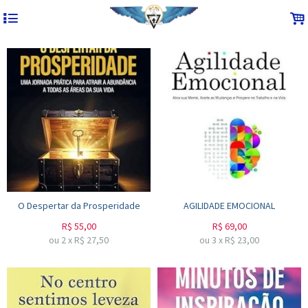
4
.
O Despertar da Prosperidade
AGILIDADE EMOCIONAL
R$
55,00
R$
69,00
ou
2
x
R$
27,50
ou
3
x
R$
23,00