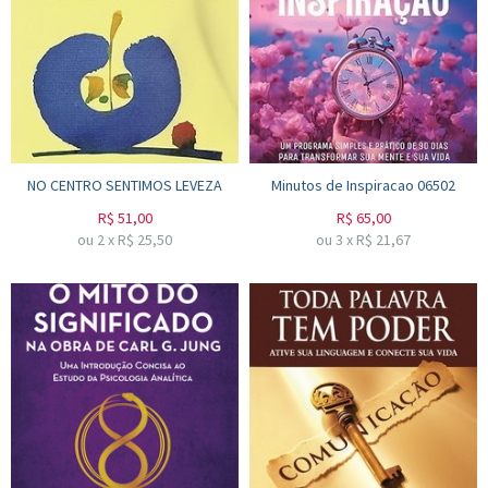
NO CENTRO SENTIMOS LEVEZA
Minutos de Inspiracao 06502
R$
51,00
R$
65,00
ou
2
x
R$
25,50
ou
3
x
R$
21,67