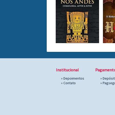
Institucional
Pagament
»
Depoimentos
» Depósi
»
Contato
»
Pagseg