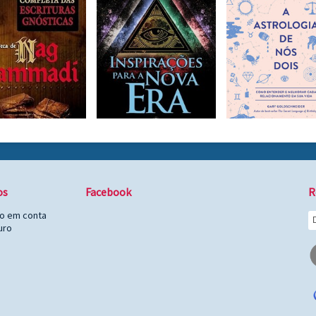
os
Facebook
R
to em conta
uro