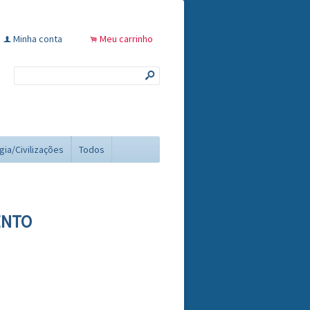
Minha conta
Meu carrinho
f
.
s
gia/Civilizações
Todos
ENTO