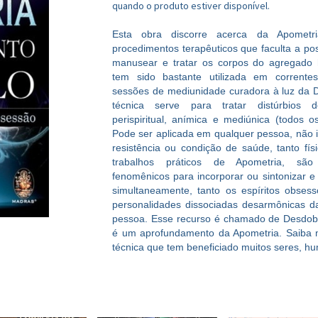
quando o produto estiver disponível.
Esta obra discorre acerca da Apometr
procedimentos terapêuticos que faculta a pos
manusear e tratar os corpos do agregado
tem sido bastante utilizada em corrente
sessões de mediunidade curadora à luz da Do
técnica serve para tratar distúrbios d
perispiritual, anímica e mediúnica (todos o
Pode ser aplicada em qualquer pessoa, não 
resistência ou condição de saúde, tanto fí
trabalhos práticos de Apometria, são 
fenomênicos para incorporar ou sintonizar e t
simultaneamente, tanto os espíritos obses
personalidades dissociadas desarmônicas d
pessoa. Esse recurso é chamado de Desdobr
é um aprofundamento da Apometria. Saiba m
técnica que tem beneficiado muitos seres, hu