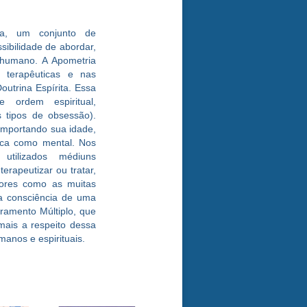
ia, um conjunto de
sibilidade de abordar,
 humano. A Apometria
s terapêuticas e nas
utrina Espírita. Essa
e ordem espiritual,
s tipos de obsessão).
importando sua idade,
sica como mental. Nos
utilizados médiuns
erapeutizar ou tratar,
sores como as muitas
a consciência de uma
amento Múltiplo, que
ais a respeito dessa
manos e espirituais.