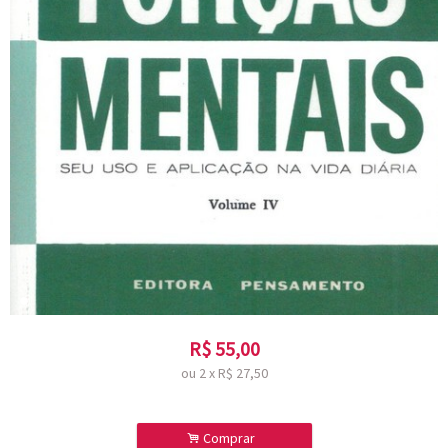
R$
55,00
ou
2
x
R$
27,50
.
Comprar