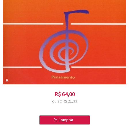
R$
64,00
ou
3
x
R$
21,33
.
Comprar