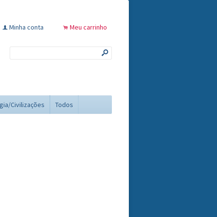
Minha conta
Meu carrinho
f
.
s
gia/Civilizações
Todos