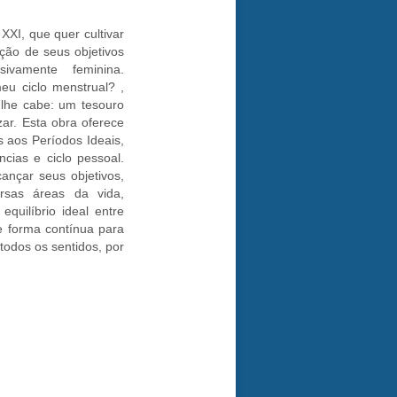
 XXI, que quer cultivar
ação de seus objetivos
vamente feminina.
u ciclo menstrual? ,
 lhe cabe: um tesouro
zar. Esta obra oferece
s aos Períodos Ideais,
cias e ciclo pessoal.
lcançar seus objetivos,
rsas áreas da vida,
equilíbrio ideal entre
de forma contínua para
odos os sentidos, por