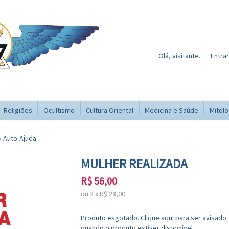
Olá, visitante.
Entrar
Religiões
Ocultismo
Cultura Oriental
Medicina e Saúde
Mitolo
›
Auto-Ajuda
MULHER REALIZADA
R$
56,00
ou
2
x
R$
28,00
Produto esgotado. Clique aqui para ser avisado
quando o produto estiver disponível.