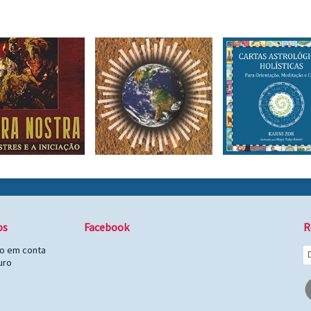
os
Facebook
R
to em conta
uro