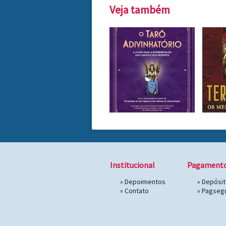
Veja também
Institucional
Pagament
»
Depoimentos
» Depósi
»
Contato
»
Pagseg