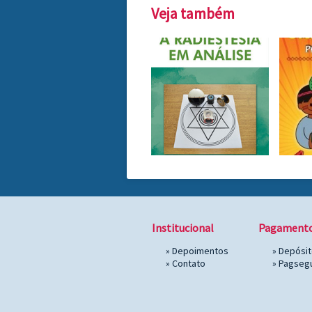
Veja também
Institucional
Pagament
»
Depoimentos
» Depósi
»
Contato
»
Pagseg