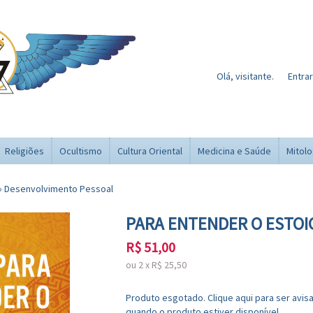
Olá, visitante.
Entrar
Religiões
Ocultismo
Cultura Oriental
Medicina e Saúde
Mitolo
›
Desenvolvimento Pessoal
PARA ENTENDER O ESTOI
R$
51,00
ou
2
x
R$
25,50
Produto esgotado. Clique aqui para ser avis
quando o produto estiver disponível.