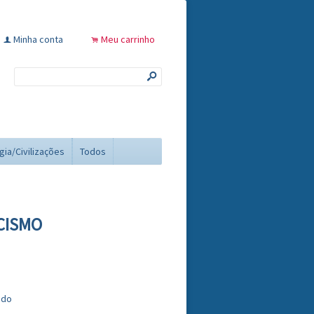
Minha conta
Meu carrinho
f
.
s
gia/Civilizações
Todos
CISMO
ado