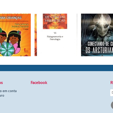
os
Facebook
R
to em conta
uro