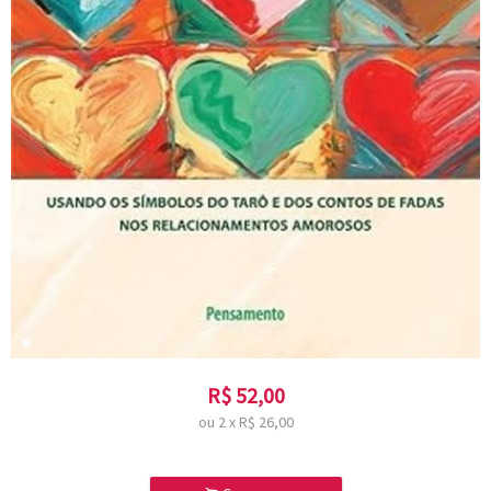
R$
52,00
ou
2
x
R$
26,00