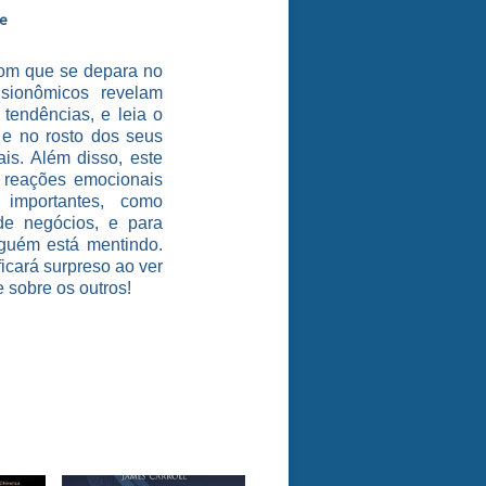
te
om que se depara no
isionômicos revelam
 tendências, e leia o
 e no rosto dos seus
ais. Além disso, este
s reações emocionais
importantes, como
de negócios, e para
guém está mentindo.
ficará surpreso ao ver
 sobre os outros!