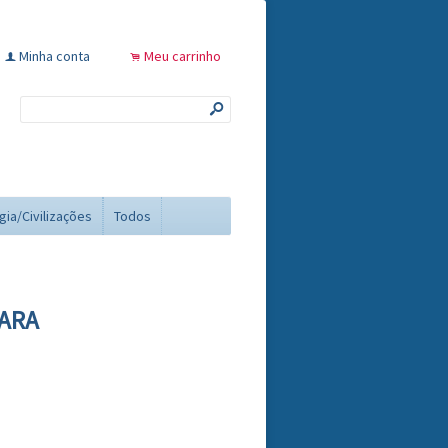
Minha conta
Meu carrinho
f
.
s
gia/Civilizações
Todos
PARA