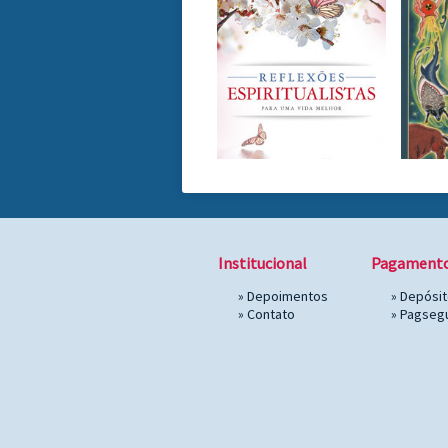
Institucional
Pagament
»
Depoimentos
» Depósi
»
Contato
»
Pagseg