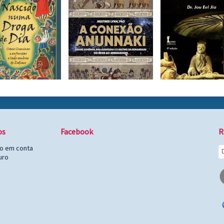
os
Facebook
R
to em conta
uro