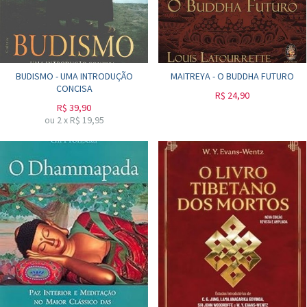
BUDISMO - UMA INTRODUÇÃO
MAITREYA - O BUDDHA FUTURO
CONCISA
R$
24,90
R$
39,90
ou
2
x
R$
19,95