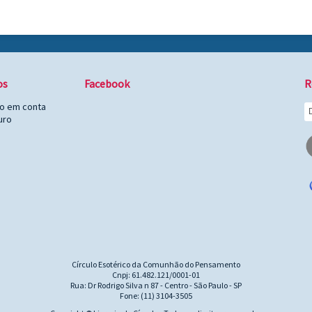
os
Facebook
R
to em conta
uro
Círculo Esotérico da Comunhão do Pensamento
Cnpj: 61.482.121/0001-01
Rua: Dr Rodrigo Silva n 87 - Centro - São Paulo - SP
Fone: (11) 3104-3505