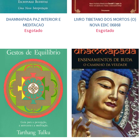
DHAMMAPADA PAZ INTERIOR E
LIVRO TIBETANO DOS MORTOS (O)
MEDITACAO
NOVA EDIC 06868
Esgotado
Esgotado