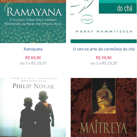
Ramayana
O zen na arte da cerimônia do chá
R$
89,90
R$
39,90
ou
3
x
R$
29,97
ou
2
x
R$
19,95