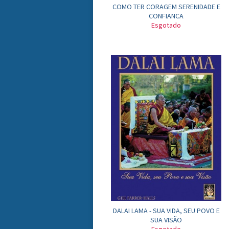
COMO TER CORAGEM SERENIDADE E
CONFIANCA
Esgotado
DALAI LAMA - SUA VIDA, SEU POVO E
SUA VISÃO