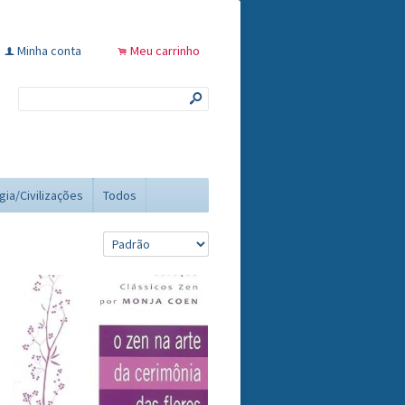
Minha conta
Meu carrinho
f
.
s
gia/Civilizações
Todos