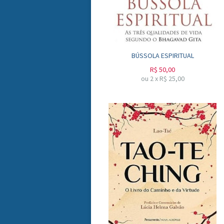
BÚSSOLA ESPIRITUAL
R$
50,00
ou
2
x
R$
25,00