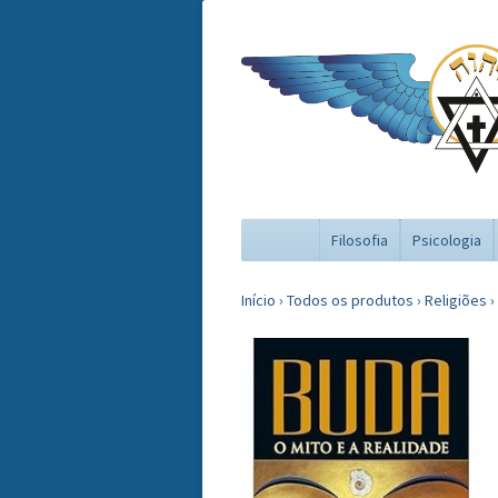
Filosofia
Psicologia
Início
›
Todos os produtos
›
Religiões
›