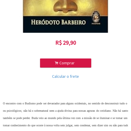
R$
29,90
.
Comprar
Calcular o frete
O encontro com o Budismo pode ser devastador para alguns ocidentais, no sentido de desconstruir tudo o q
ou psicológicos; não há o sobrenatural nem a ajuda divina para nossas agruras do cotidiano. Não há santos, 
também se pode perder. Buda veio ao mundo pela última vez com a missão de se iluminar e se tornar um exem
tomar conhecimento do que ocorre à nossa volta sem julgar, sem condenar, sem dizer sim ou não para tudo. 